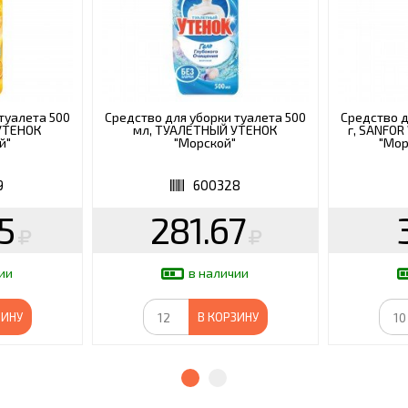
туалета 500
Средство для уборки туалета 500
Средство д
УТЕНОК
мл, ТУАЛЕТНЫЙ УТЕНОК
г, SANFOR
й"
"Морской"
"Мор
9
600328
5
281.67
ии
в наличии
ЗИНУ
В КОРЗИНУ