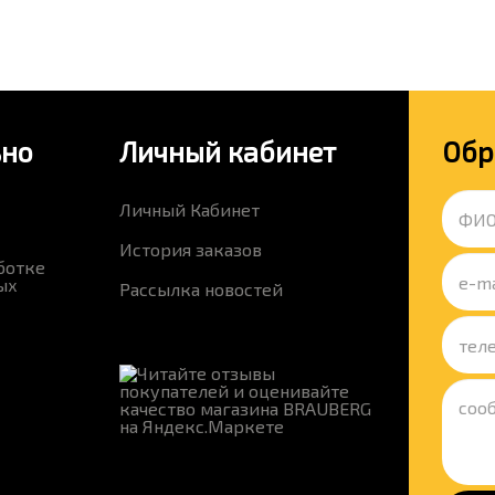
ьно
Личный кабинет
Обр
Личный Кабинет
История заказов
ботке
ых
Рассылка новостей