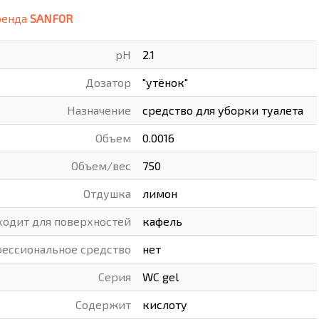
ренда
SANFOR
ВАРЫ
ХУДОЖНИКАМ
pH
2.1
РОТОВАРЫ И ОСВЕЩЕНИЕ
Дозатор
"утёнок"
Назначение
средство для уборки туалета
Объем
0.0016
Объем/вес
750
Отдушка
лимон
одит для поверхностей
кафель
ессиональное средство
нет
Серия
WC gel
Содержит
кислоту