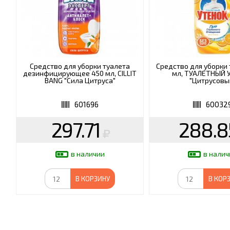
Средство для уборки туалета
Средство для уборки 
дезинфицирующее 450 мл, CILLIT
мл, ТУАЛЕТНЫЙ 
BANG "Сила Цитруса"
"Цитрусовы
601696
60032
297.71
288.8
в наличии
в налич
В КОРЗИНУ
В КОР