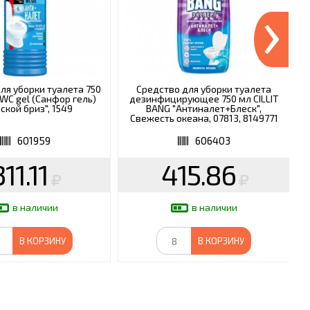
›
ля уборки туалета 750
Средство для уборки туалета
 WC gel (Санфор гель)
дезинфицирующее 750 мл CILLIT
л
ской бриз", 1549
BANG "Антиналет+Блеск",
Свежесть океана, 07813, 8149771
601959
606403
311.11
415.86
в наличии
в наличии
В КОРЗИНУ
В КОРЗИНУ