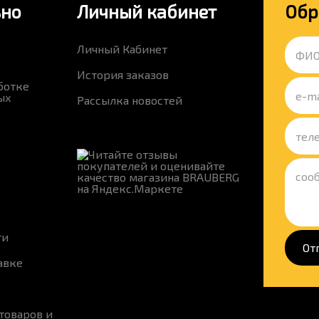
ьно
Личный кабинет
Обр
Личный Кабинет
История заказов
ботке
ых
Рассылка новостей
ти
От
авке
товаров и