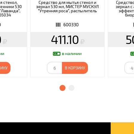
я стекол,
Средство для мытья стекол и
Средство
техники 530
зеркал 530 мл, МИСТЕР МУСКУЛ
зеркал с
"Лаванда",
"Утренняя роса", распылитель
эффекто
65034
биор
0
600330
0
411.10
5
ии
в наличии
ЗИНУ
В КОРЗИНУ