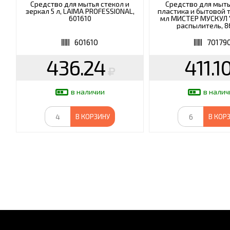
Средство для мытья стекол и
Средство для мыть
зеркал 5 л, LAIMA PROFESSIONAL,
пластика и бытовой 
601610
мл МИСТЕР МУСКУЛ 
распылитель, 8
601610
70179
436.24
411.1
в наличии
в налич
В КОРЗИНУ
В КОР