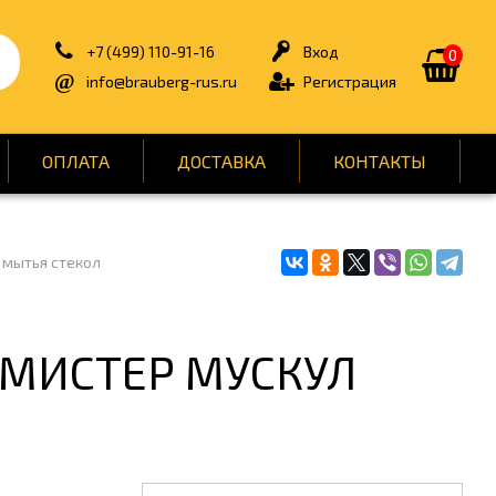
+7 (499) 110-91-16
Вход
0
info@brauberg-rus.ru
Регистрация
ОПЛАТА
ДОСТАВКА
КОНТАКТЫ
 мытья стекол
ИЯ
БЫТОВАЯ ТЕХНИКА
ДЛЯ ТУАЛЕТНЫХ КОМНАТ
ОНТ
КАНЦТОВАРЫ
л, МИСТЕР МУСКУЛ
ОФИС
СПОРТ И ОТДЫХ
НЫ
УПАКОВКА