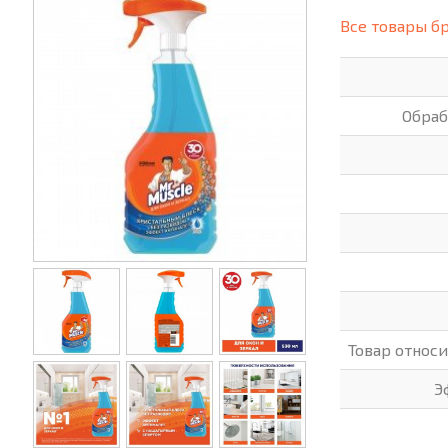
(СИЗ)
Все товары б
ХОББИ И ТВОРЧЕСТВО
ХОЗТО
ЭЛЕКТРОНИКА
ЭЛЕКТ
Обраб
Товар относ
Э