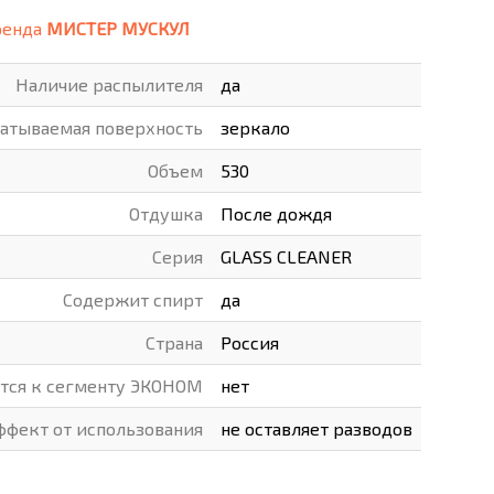
ренда
МИСТЕР МУСКУЛ
ВАРЫ
ХУДОЖНИКАМ
Наличие распылителя
да
РОТОВАРЫ И ОСВЕЩЕНИЕ
атываемая поверхность
зеркало
Объем
530
Отдушка
После дождя
Серия
GLASS CLEANER
Содержит спирт
да
Страна
Россия
ится к сегменту ЭКОНОМ
нет
ффект от использования
не оставляет разводов