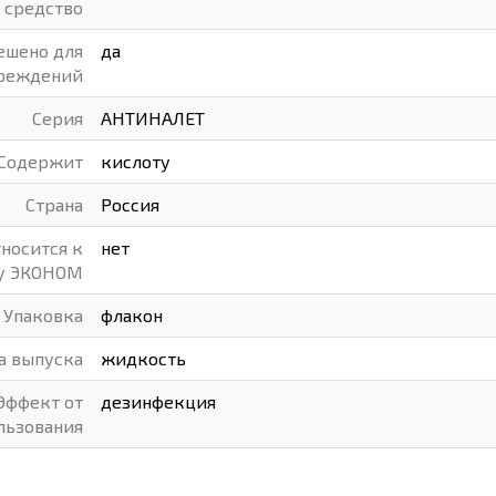
средство
ешено для
да
чреждений
Серия
АНТИНАЛЕТ
Содержит
кислоту
Страна
Россия
тносится к
нет
у ЭКОНОМ
Упаковка
флакон
а выпуска
жидкость
Эффект от
дезинфекция
льзования