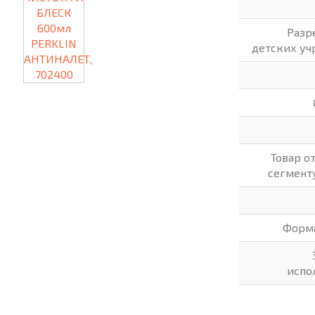
Разр
детских у
Товар о
сегмент
Форм
испо