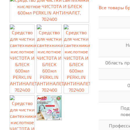
(СИЗ)
Все товары б
ХОББИ И ТВОРЧЕСТВО
ХОЗТО
ЭЛЕКТРОНИКА
ЭЛЕКТ
Н
Область п
Под
пов
Професс