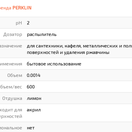
ренда
PERKLIN
ВАРЫ
ХУДОЖНИКАМ
pH
2
РОТОВАРЫ И ОСВЕЩЕНИЕ
Дозатор
распылитель
азначение
для сантехники, кафеля, металлических и по
поверхностей и удаления ржавчины
рименения
бытовое использование
Объем
0.0014
Объем/вес
600
Отдушка
лимон
ходит для
акрил
ерхностей
иональное
нет