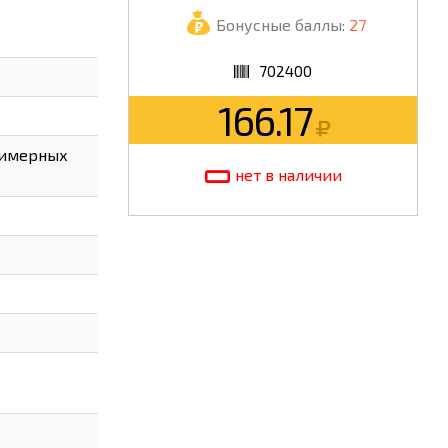
Бонусные баллы:
27
ШКОЛА
702400
166.17
лимерных
нет в наличии