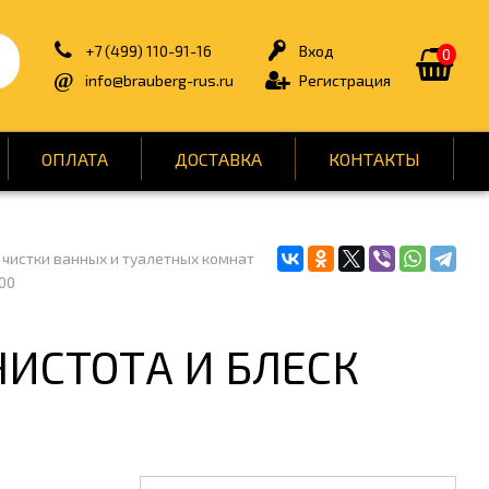
+7 (499) 110-91-16
Вход
0
info@brauberg-rus.ru
Регистрация
ОПЛАТА
ДОСТАВКА
КОНТАКТЫ
 чистки ванных и туалетных комнат
ИЯ
БЫТОВАЯ ТЕХНИКА
00
ДЛЯ ТУАЛЕТНЫХ КОМНАТ
ОНТ
КАНЦТОВАРЫ
 ЧИСТОТА И БЛЕСК
ОФИС
СПОРТ И ОТДЫХ
НЫ
УПАКОВКА