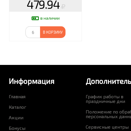
479.94
в наличии
В КОРЗИНУ
Информация
Дополнител
Главная
График работы в
праздничные дни
Каталог
Положение по обра
персональных данн
Акции
Сервисные центры
Бонусы