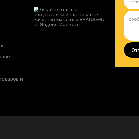
ти
От
авке
товаров и