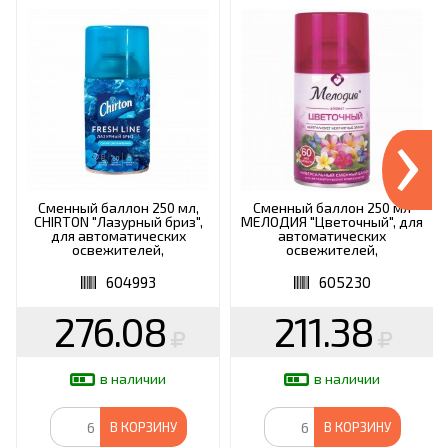
›
Сменный баллон 250 мл,
Сменный баллон 250 мл
CHIRTON "Лазурный бриз",
МЕЛОДИЯ "Цветочный", для
для автоматических
автоматических
освежителей,
освежителей,
универсальный, сухое
универсальный, 605230
распыление,
604993
605230
4670013302574
276.08
211.38
в наличии
в наличии
В КОРЗИНУ
В КОРЗИНУ