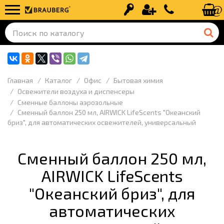
Вход
Регистрация
+7 (499) 110-
Главная
Каталог
Офис
Бытовая химия
Освежители воздуха и диспенсеры
Сменные баллоны аэрозольные
Сменный баллон 250 мл, AIRWICK LifeScents "Океанский
бриз", для автоматических освежителей, универсальный
Сменный баллон 250 мл,
AIRWICK LifeScents
"Океанский бриз", для
автоматических