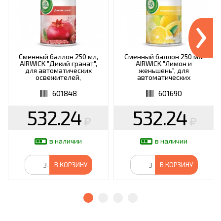
›
Сменный баллон 250 мл,
Сменный баллон 250 мл,
AIRWICK "Дикий гранат",
AIRWICK "Лимон и
для автоматических
женьшень", для
освежителей,
автоматических
универсальный
освежителей,
универсальный
601848
601690
532.24
532.24
в наличии
в наличии
В КОРЗИНУ
В КОРЗИНУ