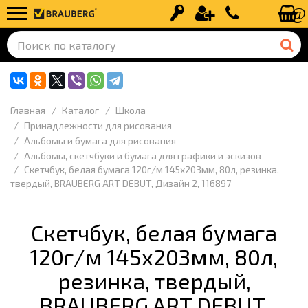
Вход
Регистрация
+7 (499) 110-
Главная
Каталог
Школа
Принадлежности для рисования
Альбомы и бумага для рисования
Альбомы, скетчбуки и бумага для графики и эскизов
Скетчбук, белая бумага 120г/м 145х203мм, 80л, резинка,
твердый, BRAUBERG ART DEBUT, Дизайн 2, 116897
Скетчбук, белая бумага
120г/м 145х203мм, 80л,
резинка, твердый,
BRAUBERG ART DEBUT,