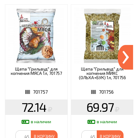
›
Щепа "Грильвуд" для
Щепа "Грильвуд" для
копчения МЯСА 1л, 701757
копчения МИКС
(ОЛЬХА+БУК) 1л, 701756
701757
701756
72.14
69.97
в наличии
в наличии
В КОРЗИНУ
В КОРЗИНУ