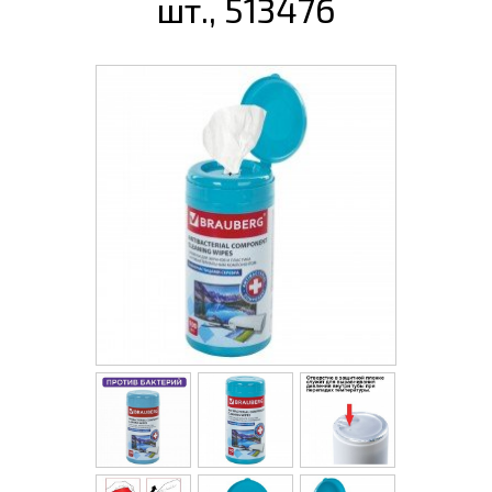
шт., 513476