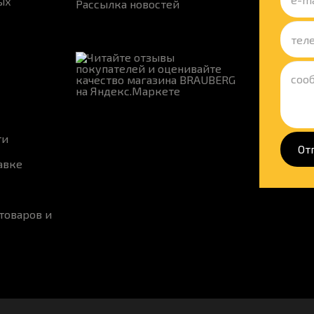
ых
Рассылка новостей
ти
От
авке
товаров и