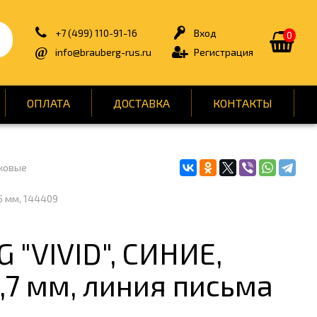
+7 (499) 110-91-16
Вход
0
info@brauberg-rus.ru
Регистрация
ОПЛАТА
ДОСТАВКА
КОНТАКТЫ
ковые
ИЯ
БЫТОВАЯ ТЕХНИКА
5 мм, 144409
ДЛЯ ТУАЛЕТНЫХ КОМНАТ
ОНТ
КАНЦТОВАРЫ
"VIVID", СИНИЕ,
ОФИС
,7 мм, линия письма
СПОРТ И ОТДЫХ
НЫ
УПАКОВКА