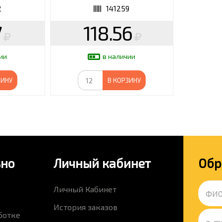
2
141259
7
118.56
ии
в наличии
ЗИНУ
В КОРЗИНУ
ьно
Личный кабинет
Обр
Личный Кабинет
История заказов
ботке