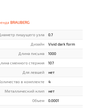
ВАРЫ
ХУДОЖНИКАМ
РОТОВАРЫ И ОСВЕЩЕНИЕ
ренда
BRAUBERG
Диаметр пишущего узла
0.7
Дизайн
Vivid dark form
Длина письма
1000
лина сменного стержня
107
Для левшей
нет
Количество в комплекте
4
Металлический клип
нет
Объем
0.0001