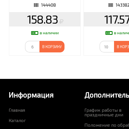
144408
14338
158.83
117.5
в наличии
в налич
В КОРЗИНУ
В КОР
Информация
Дополнител
Главная
График работы в
праздничные дни
Каталог
Положение по обра