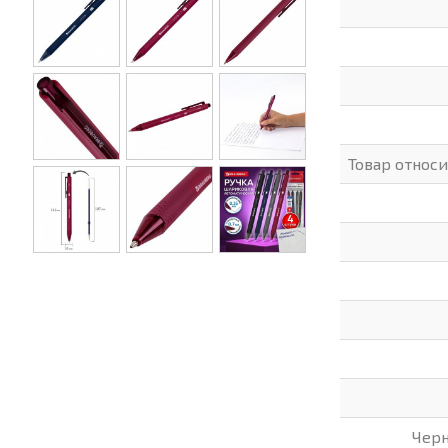
Товар относ
Черн