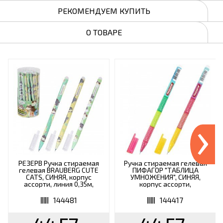
РЕКОМЕНДУЕМ КУПИТЬ
О ТОВАРЕ
›
РЕЗЕРВ Ручка стираемая
Ручка стираемая гелевая
гелевая BRAUBERG CUTE
ПИФАГОР "ТАБЛИЦА
CATS, СИНЯЯ, корпус
УМНОЖЕНИЯ", СИНЯЯ,
ассорти, линия 0,35м,
корпус ассорти,
144481
игольчатый наконечник 0,5
мм, линия 0,35 мм, 144417
144481
144417