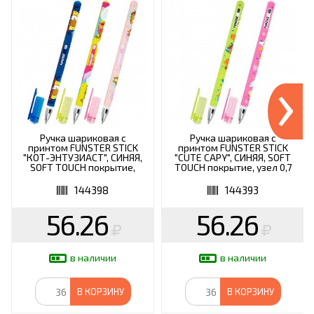
›
Ручка шариковая с
Ручка шариковая с
принтом FUNSTER STICK
принтом FUNSTER STICK
"КОТ-ЭНТУЗИАСТ", СИНЯЯ,
"CUTE CAPY", СИНЯЯ, SOFT
SOFT TOUCH покрытие,
TOUCH покрытие, узел 0,7
узел 0,7 мм, линия 0,35 мм,
мм, линия письма 0,35 м,
144398
144393
144398
144393
56.26
56.26
в наличии
в наличии
В КОРЗИНУ
В КОРЗИНУ