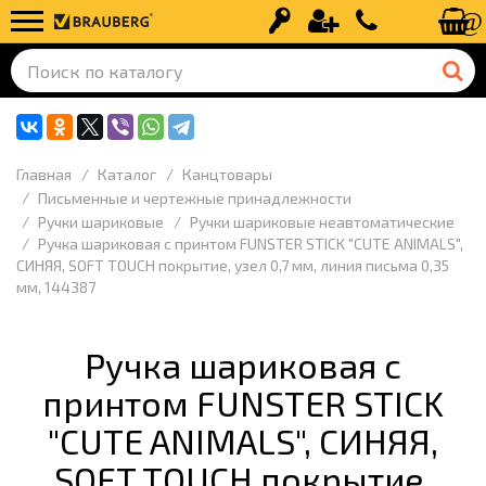
Вход
Регистрация
+7 (499) 110-
Главная
Каталог
Канцтовары
Письменные и чертежные принадлежности
Ручки шариковые
Ручки шариковые неавтоматические
Ручка шариковая с принтом FUNSTER STICK "CUTE ANIMALS",
СИНЯЯ, SOFT TOUCH покрытие, узел 0,7 мм, линия письма 0,35
мм, 144387
Ручка шариковая с
принтом FUNSTER STICK
"CUTE ANIMALS", СИНЯЯ,
SOFT TOUCH покрытие,