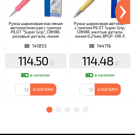
›
Ручка шариковая масляная
Ручка шариковая автомат.
автоматическая с грипом
с грипом PILOT Super Grip,
PILOT "Super Grip", СИНЯЯ,
СИНЯЯ, желтые детали,
розовые детали, линия
линия 0,21мм, BPGP-10R-F,
письма 0,21 мм, BPGP-10R-F
BPGP-10R-F Y
141855
144716
114.50
114.48
в наличии
в наличии
В КОРЗИНУ
В КОРЗИНУ