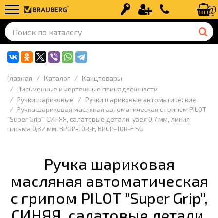
Вход
Регистрация
+7 (499) 110-
Главная
Каталог
Канцтовары
Письменные и чертежные принадлежности
Ручки шариковые
Ручки шариковые автоматические
Ручка шариковая масляная автоматическая с грипом PILOT
"Super Grip", СИНЯЯ, салатовые детали, узел 0,7 мм, линия
письма 0,32 мм, BPGP-10R-F, BPGP-10R-F SG
Ручка шариковая
масляная автоматическая
с грипом PILOT "Super Grip",
СИНЯЯ, салатовые детали,