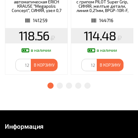
автоматическая ERICH
с грипом PILOT Super Grip,
KRAUSE "Megapolis
СИНЯЯ, желтые детали,
Concept", СИНЯЯ, узел 0,7
линия 0,21мм, BPGP-10R-F,
мм, линия письма 0,35 мм,
BPGP-10R-F Y
31
141259
144716
118.56
114.48
в наличии
в наличии
В КОРЗИНУ
В КОРЗИНУ
Информация