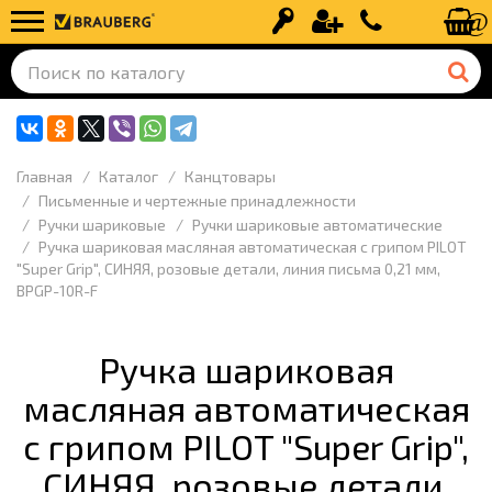
Вход
Регистрация
+7 (499) 110-
Главная
Каталог
Канцтовары
Письменные и чертежные принадлежности
Ручки шариковые
Ручки шариковые автоматические
Ручка шариковая масляная автоматическая с грипом PILOT
"Super Grip", СИНЯЯ, розовые детали, линия письма 0,21 мм,
BPGP-10R-F
Ручка шариковая
масляная автоматическая
с грипом PILOT "Super Grip",
СИНЯЯ, розовые детали,