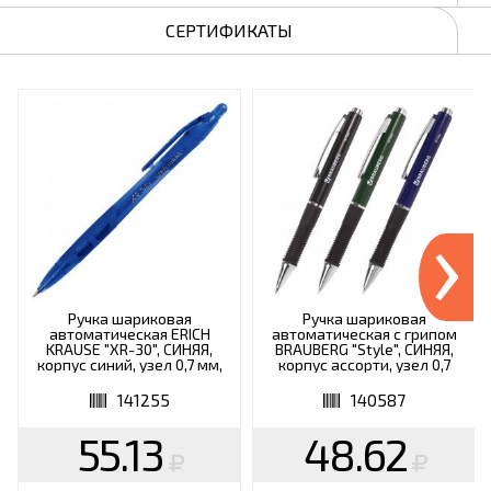
СЕРТИФИКАТЫ
›
Ручка шариковая
Ручка шариковая
автоматическая ERICH
автоматическая с грипом
KRAUSE "XR-30", СИНЯЯ,
BRAUBERG "Style", СИНЯЯ,
корпус синий, узел 0,7 мм,
корпус ассорти, узел 0,7
линия письма 0,35 мм, 17721
мм, линия письма 0,35 мм,
140587
141255
140587
55.13
48.62