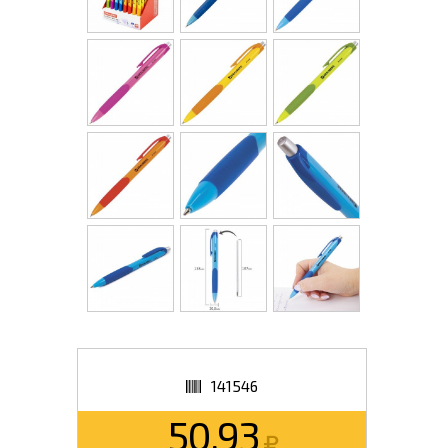
141546
50.93