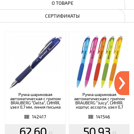
О ТОВАРЕ
СЕРТИФИКАТЫ
›
Ручка шариковая
Ручка шариковая
автоматическая с грипом
автоматическая с грипом
BRAUBERG "Delta", СИНЯЯ,
BRAUBERG "Juicy", СИНЯЯ,
узел 0,7 мм, линия письма
корпус ассорти, узел 0,7
0,35 мм, 142417
мм, линия письма 0,35 мм,
141546
142417
141546
62.60
50.93