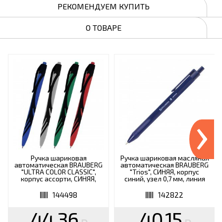
РЕКОМЕНДУЕМ КУПИТЬ
О ТОВАРЕ
›
Ручка шариковая
Ручка шариковая масляная
автоматическая BRAUBERG
автоматическая BRAUBERG
"ULTRA COLOR CLASSIC",
"Trios", СИНЯЯ, корпус
корпус ассорти, СИНЯЯ,
синий, узел 0,7 мм, линия
пишущий узел 0,7 мм,
письма 0,35 мм, 142822
линия письма 0,35 мм,
144498
142822
144498
44.36
40.15