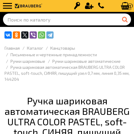
Вход
Регистрация
+7 (499) 110-
Главная
Каталог
Канцтовары
Письменные и чертежные принадлежности
Ручки шариковые
Ручки шариковые автоматические
Ручка шариковая автоматическая BRAUBERG ULTRA COLOR
PASTEL, soft-touch, СИНЯЯ, пишущий узел 0,7 мм, линия 0,35 мм,
144204
Ручка шариковая
автоматическая BRAUBERG
ULTRA COLOR PASTEL, soft-
touch, СИНЯЯ, пишущий