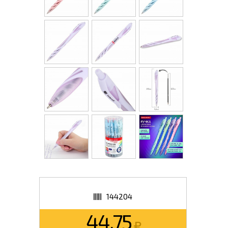
144204
44.75