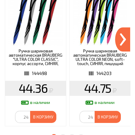
›
Ручка шариковая
Ручка шариковая
автоматическая BRAUBERG
автоматическая BRAUBERG
"ULTRA COLOR CLASSIC",
ULTRA COLOR NEON, soft-
корпус ассорти, СИНЯЯ,
touch, СИНЯЯ, пишущий
пишущий узел 0,7 мм,
узел 0,7 мм, линия письма
линия письма 0,35 мм,
0,35 мм, 144203
144498
144203
144498
44.36
44.75
в наличии
в наличии
В КОРЗИНУ
В КОРЗИНУ