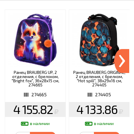
›
Ранец BRAUBERG UP, 2
Ранец BRAUBERG ORIGINAL,
отделения, с брелоком,
2 отделения, с брелком,
"Bright fox", 36х28х15 см,
"Hot spill", 38х29х16 см,
274665
274405
274665
274405
4 155.82
4 133.86
в наличии
в наличии