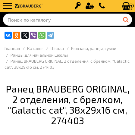
Вход
Регистрация
+7 (499) 110-
Главная
Каталог
Школа
Рюкзаки, ранцы, сумки
Ранцы для начальной школы
Ранец BRAUBERG ORIGINAL, 2 отделения, с брелком, "Galactic
cat", 38х29х16 см, 274403
Ранец BRAUBERG ORIGINAL,
2 отделения, с брелком,
"Galactic cat", 38х29х16 см,
274403