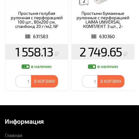
Простыня голубая
Простыни бумажные
рулонная с перфорацией
рулонные с перфорацией
100 шт., 80х200 см,
LAIMA UNIVERSAL
спанбонд 20 г/м2, NF
КОМПЛЕКТ 3 шт., 2-
слойные, 0,5х100 м, 17+17 г/
м2, 630360, БС-2-ПР/100
631583
630360
1 558.13
2 749.65
в наличии
в наличии
В КОРЗИНУ
В КОРЗИНУ
Информация
Главная