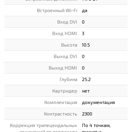
Встроенный Wi-Fi
да
Вход DVI
0
Вход HDMI
3
Высота
10.5
Выход DVI
0
Выход HDMI
0
Глубина
25.2
Картридер
нет
Комплектация
документация
Контрастность
2300
Коррекция трапецеидальных
По 4 точкам,
искажений по вертикали
ручная и