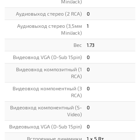
MiniJack)
Аудиовыход стерео (2 RCA)
0
Аудиовыход стерео (3,5мм
1
MiniJack)
Вес
1.73
Видеовход VGA (D-Sub 15pin)
0
Видеовход композитный (1
0
RCA)
Видеовход компонентный (3
0
RCA)
Видеовход компонентный (S-
0
Video)
Видеовыход VGA (D-Sub 15pin)
0
Встроенные динамики
1 х 5 Вт