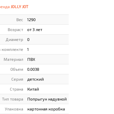
ренда
JOLLY JOT
ВАРЫ
ХУДОЖНИКАМ
Вес
1290
РОТОВАРЫ И ОСВЕЩЕНИЕ
Возраст
от 3 лет
Диаметр
0
в комплекте
1
Материал
ПВХ
Объем
0.0038
Серия
детский
Страна
Китай
Тип товара
Попрыгун надувной
Упаковка
картонная коробка