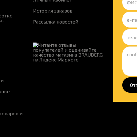
История заказов
ботке
ых
Рассылка новостей
ти
От
авке
товаров и