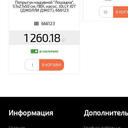
Попрыгун надувной "Лошадка",
57х27х50 см, ПВХ, насос, JOLLY JOT
(ДЖОЛЛИ ДЖОТ), 666123
В КОР
666123
1 260.18
в наличии
В КОРЗИНУ
Информация
Дополнител
Главная
График работы в