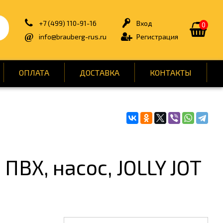
+7 (499) 110-91-16
Вход
0
info@brauberg-rus.ru
Регистрация
ОПЛАТА
ДОСТАВКА
КОНТАКТЫ
ИЯ
БЫТОВАЯ ТЕХНИКА
ДЛЯ ТУАЛЕТНЫХ КОМНАТ
ОНТ
КАНЦТОВАРЫ
ПВХ, насос, JOLLY JOT
ОФИС
СПОРТ И ОТДЫХ
НЫ
УПАКОВКА