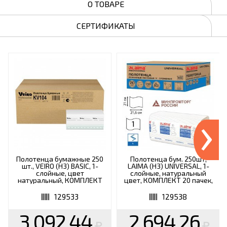
О ТОВАРЕ
СЕРТИФИКАТЫ
›
Полотенца бумажные 250
Полотенца бум. 250шт,
шт., VEIRO (H3) BASIC, 1-
LAIMA (H3) UNIVERSAL, 1-
слойные, цвет
слойные, натуральный
натуральный, КОМПЛЕКТ
цвет, КОМПЛЕКТ 20 пачек,
20 пачек, 21х21,6, V-
21х21,6, V-сложение,
сложение, KV104
129538
129533
129538
3 092.44
2 694.26