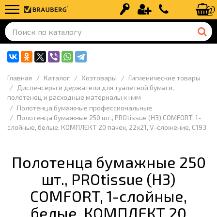
Вход
Регистрация
+7 (499) 110-
Главная
Каталог
Хозтовары
Гигиенические товары
Диспенсеры и держатели для туалетной бумаги,
полотенец и расходные материалы к ним
Полотенца бумажные профессиональные
Полотенца бумажные 250 шт., PROtissue (H3) COMFORT, 1-
слойные, белые, КОМПЛЕКТ 20 пачек, 22x21, V-сложение, C193
Полотенца бумажные 250
шт., PROtissue (H3)
COMFORT, 1-слойные,
белые, КОМПЛЕКТ 20