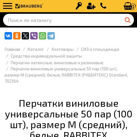
Вход
Регистрация
+7 (499) 110-
Главная
Каталог
Хозтовары
СИЗ и спецодежда
Средства индивидуальной защиты
Перчатки латексные, виниловые и резиновые
Перчатки виниловые универсальные 50 пар (100 шт),
размер M (средний), белые, RABBITEX (РАББИТЕКС) Standard,
702164
Перчатки виниловые
универсальные 50 пар (100
шт), размер M (средний),
белые, RABBITEX