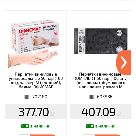
›
Перчатки виниловые
Перчатки виниловые,
универсальные 50 пар (100
КОМПЛЕКТ 50 пар (100 шт.),
шт), размер M (средний),
без хлопчатобумажного
белые, ОФИСМАГ
напыления, размер М
СТАНДАРТ, 702180
(средний), AVIORA, 402-638
702180
603836
377.70
407.09
в наличии
в наличии