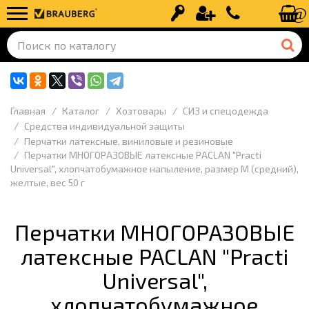
Вход
Регистрация
+7 (499) 110-
Главная
Каталог
Хозтовары
СИЗ и спецодежда
Средства индивидуальной защиты
Перчатки латексные, виниловые и резиновые
Перчатки МНОГОРАЗОВЫЕ латексные PACLAN "Practi
Universal", хлопчатобумажное напыление, размер M (средний),
желтые, вес 50 г
Перчатки МНОГОРАЗОВЫЕ
латексные PACLAN "Practi
Universal",
хлопчатобумажное