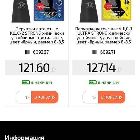
Перчатки латексные
Перчатки латексные КЩС-1
КЩС-2 STRONG химически
ULTRA STRONG химически
устойчивые, тактильные,
устойчивые, двухслойные,
цвет чёрный, размер 8-8,5
цвет чёрный, размер 8-8,5
(M), RABBITEX Expert,
(M), RABBITEX Expert,
609267
609271
609267
609271
121.60
127.14
в наличии
в наличии
В КОРЗИНУ
В КОРЗИНУ
Информация