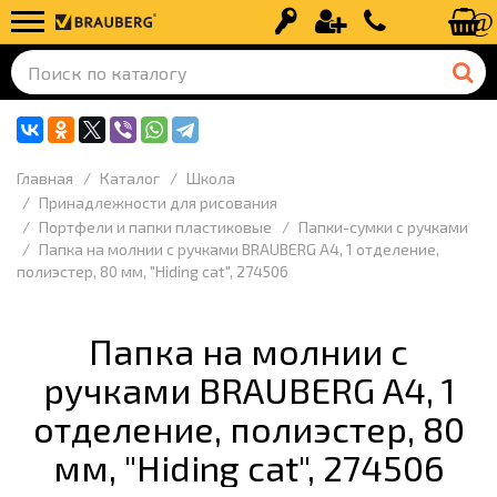
Вход
Регистрация
+7 (499) 110-
Главная
Каталог
Школа
Принадлежности для рисования
Портфели и папки пластиковые
Папки-сумки с ручками
Папка на молнии с ручками BRAUBERG А4, 1 отделение,
полиэстер, 80 мм, "Hiding cat", 274506
Папка на молнии с
ручками BRAUBERG А4, 1
отделение, полиэстер, 80
мм, "Hiding cat", 274506