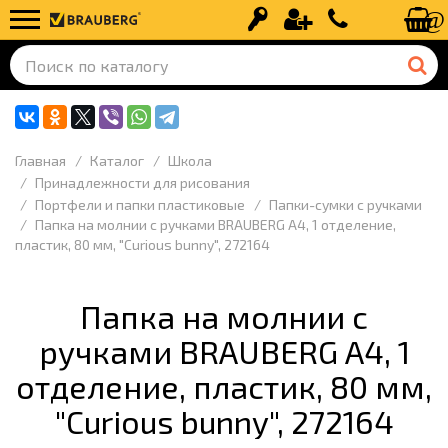
Вход
Регистрация
+7 (499) 110-
Главная
Каталог
Школа
Принадлежности для рисования
Портфели и папки пластиковые
Папки-сумки с ручками
Папка на молнии с ручками BRAUBERG А4, 1 отделение,
пластик, 80 мм, "Curious bunny", 272164
Папка на молнии с
ручками BRAUBERG А4, 1
отделение, пластик, 80 мм,
"Curious bunny", 272164