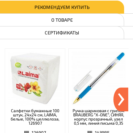
РЕКОМЕНДУЕМ КУПИТЬ
О ТОВАРЕ
СЕРТИФИКАТЫ
›
Салфетки бумажные 100
Ручка шариковая с грипом
штук, 24х24 см, LAIMA,
BRAUBERG "X-ONE", СИНЯЯ,
белые, 100% целлюлоза,
корпус прозрачный, узел
126907
0,5 мм, линия письма 0,35
мм, 143985
126907
143985