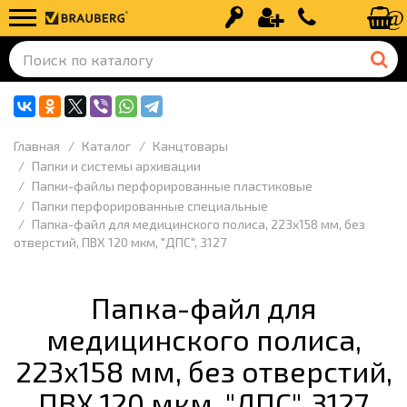
Вход
Регистрация
+7 (499) 110-
Главная
Каталог
Канцтовары
Папки и системы архивации
Папки-файлы перфорированные пластиковые
Папки перфорированные специальные
Папка-файл для медицинского полиса, 223х158 мм, без
отверстий, ПВХ 120 мкм, "ДПС", 3127
Папка-файл для
медицинского полиса,
223х158 мм, без отверстий,
ПВХ 120 мкм, "ДПС", 3127