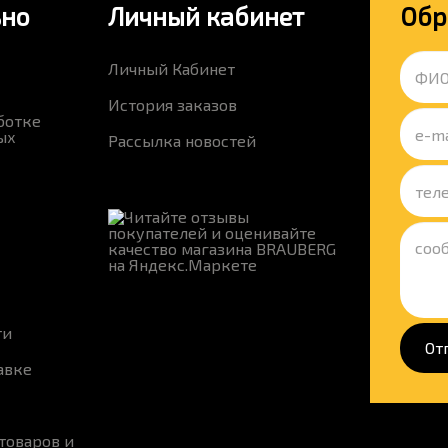
ьно
Личный кабинет
Обр
Личный Кабинет
История заказов
ботке
ых
Рассылка новостей
ти
От
авке
товаров и