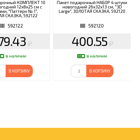
арочный КОМПЛЕКТ 10
Пакет подарочный НАБОР 4 штуки
огодний 12х8х25 см с
новогодний 26x32x13 см, "3D
ми, "Паттерн № 1",
Large", ЗОЛОТАЯ СКАЗКА, 592120
Я СКАЗКА, 592122
592122
592120
79.43
400.55
в наличии
в наличии
В КОРЗИНУ
В КОРЗИНУ