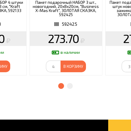
БОР 4 штуки
Пакет подарочный НАБОР 3 шт.,
Пакет под
 см, "Kraft
новогодний, 20х8х20см, "Business
штук нов
ЗКА, 592133
X-Mas Kraft", ЗОЛОТАЯ СКАЗКА,
зажима
592425
ЗОЛОТА
3
592425
0
273.70
2
ии
в наличии
ЗИНУ
В КОРЗИНУ