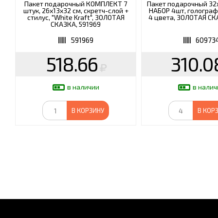
Пакет подарочный КОМПЛЕКТ 7
Пакет подарочный 32x
штук, 26x13x32 см, скретч-слой +
НАБОР 4шт, голограф
стилус, "White Kraft", ЗОЛОТАЯ
4 цвета, ЗОЛОТАЯ СК
СКАЗКА, 591969
591969
60973
518.66
310.0
в наличии
в налич
В КОРЗИНУ
В КОР