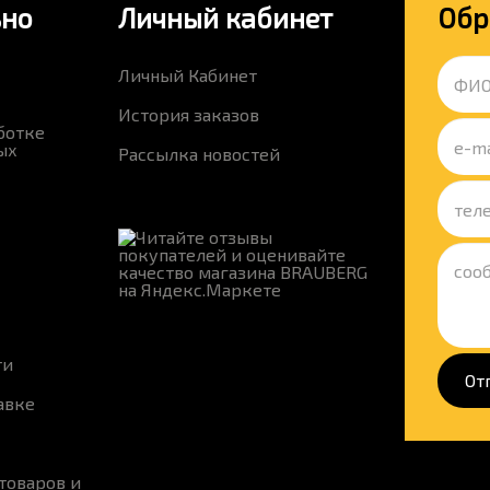
ьно
Личный кабинет
Обр
Личный Кабинет
История заказов
ботке
ых
Рассылка новостей
ти
От
авке
товаров и