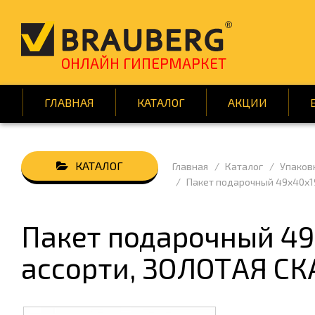
ОНЛАЙН ГИПЕРМАРКЕТ
ГЛАВНАЯ
КАТАЛОГ
АКЦИИ
Главная
Каталог
Упаков
АВТОТОВАРЫ
БУМАГ
Пакет подарочный 49x40x19
ВСЁ ДЛЯ КЛИНИНГА
ДЕМОО
ДОМ И САД
ИГРЫ 
Пакет подарочный 49
КНИГИ
КРАСОТ
ассорти, ЗОЛОТАЯ СК
ПОДАРКИ И ПРАЗДНИК
ПОСУД
СРЕДСТВА ИНДИВИД. ЗАЩИТЫ
ТЕХНИ