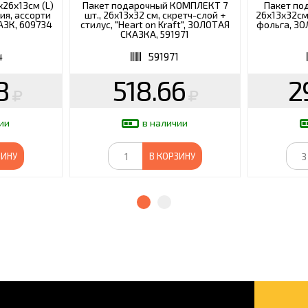
26x13см (L)
Пакет подарочный КОМПЛЕКТ 7
Пакет по
ия, ассорти
шт., 26x13x32 см, скретч-слой +
26х13х32см(
АЗК, 609734
стилус, "Heart on Kraft", ЗОЛОТАЯ
фольга, ЗО
СКАЗКА, 591971
4
591971
8
518.66
2
ии
в наличии
ЗИНУ
В КОРЗИНУ