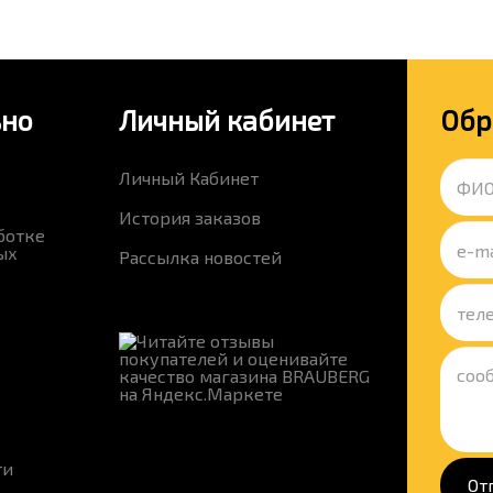
ьно
Личный кабинет
Обр
Личный Кабинет
История заказов
ботке
ых
Рассылка новостей
ти
От