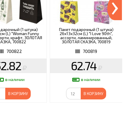
›
одарочный (1 штука)
Пакет подарочный (1 штука)
см (L) "Woman Funny
26х13х32см (L) "I Love 90th",
сорти, крафт, ЗОЛОТАЯ
ассорти, ламинированный,
АЗКА, 700822
ЗОЛОТАЯ СКАЗКА, 700819
700822
700819
52.82
62.74
в наличии
в наличии
В КОРЗИНУ
В КОРЗИНУ