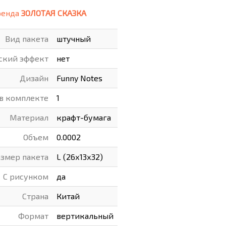
ренда
ЗОЛОТАЯ СКАЗКА
ВАРЫ
ХУДОЖНИКАМ
Вид пакета
штучный
РОТОВАРЫ И ОСВЕЩЕНИЕ
ский эффект
нет
Дизайн
Funny Notes
 в комплекте
1
Материал
крафт-бумага
Объем
0.0002
азмер пакета
L (26х13х32)
С рисунком
да
Страна
Китай
Формат
вертикальный