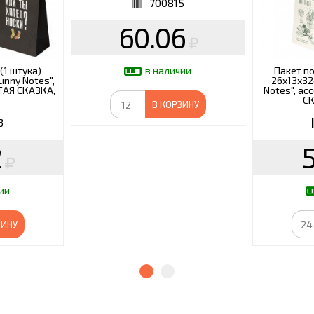
700815
60.06
(1 штука)
Пакет п
в наличии
unny Notes",
26х13х32
ТАЯ СКАЗКА,
Notes", ас
СК
В КОРЗИНУ
3
2
ии
ЗИНУ