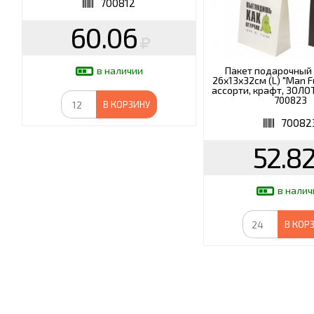
700812
60.06
Пакет подарочный 
в наличии
26х13х32см (L) "Man F
ассорти, крафт, ЗОЛО
700823
В КОРЗИНУ
70082
52.8
в налич
В КОР