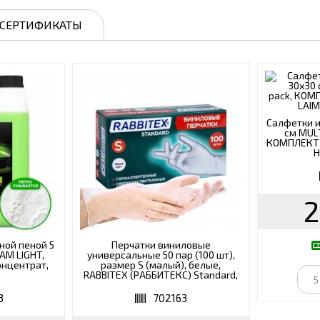
СЕРТИФИКАТЫ
Салфетки 
см MULT
КОМПЛЕКТ 1
H
2
ной пеной 5
Перчатки виниловые
OAM LIGHT,
универсальные 50 пар (100 шт),
онцентрат,
размер S (малый), белые,
RABBITEX (РАББИТЕКС) Standard,
702163
3
702163