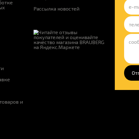
ботке
ых
Рассылка новостей
ти
От
авке
товаров и