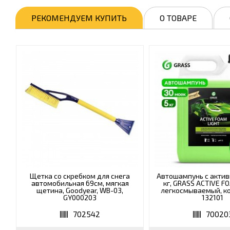
РЕКОМЕНДУЕМ КУПИТЬ
О ТОВАРЕ
Щетка со скребком для снега
Автошампунь с актив
автомобильная 69см, мягкая
кг, GRASS ACTIVE F
щетина, Goodyear, WB-03,
легкосмываемый, к
GY000203
132101
702542
70020