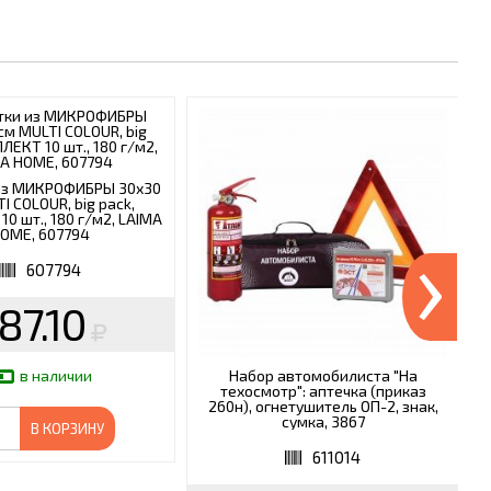
из МИКРОФИБРЫ 30х30
I COLOUR, big pack,
0 шт., 180 г/м2, LAIMA
›
OME, 607794
607794
87.10
Набор автомобилиста "На
в наличии
техосмотр": аптечка (приказ
260н), огнетушитель ОП-2, знак,
сумка, 3867
В КОРЗИНУ
611014