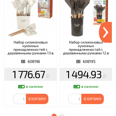
›
Набор силиконовых
Набор силиконовых
кухонных
кухонных
принадлежностей с
принадлежностей с
деревянными ручками 13 в
деревянными ручками 12 в
1, молочный, DASWERK,
1, серо-коричневый,
608196
DASWERK, 608195
608196
608195
1 776.67
1 494.93
в наличии
в наличии
В КОРЗИНУ
В КОРЗИНУ