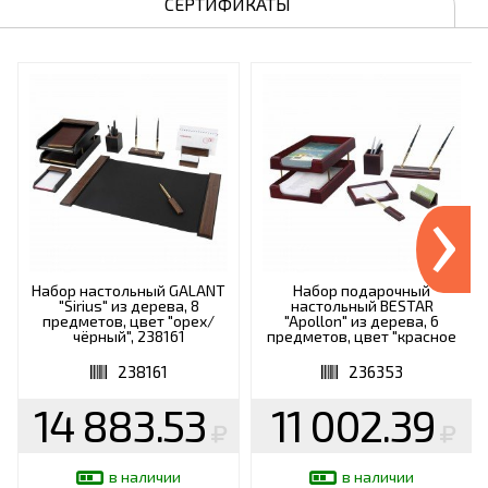
СЕРТИФИКАТЫ
›
Набор настольный GALANT
Набор подарочный
"Sirius" из дерева, 8
настольный BESTAR
предметов, цвет "орех/
"Apollon" из дерева, 6
чёрный", 238161
предметов, цвет "красное
дерево", 236353
238161
236353
14 883.53
11 002.39
в наличии
в наличии