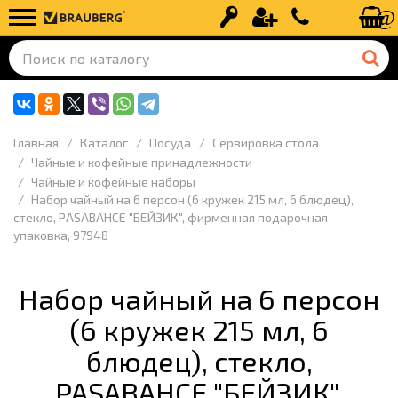
Вход
Регистрация
+7 (499) 110-
Главная
Каталог
Посуда
Сервировка стола
Чайные и кофейные принадлежности
Чайные и кофейные наборы
Набор чайный на 6 персон (6 кружек 215 мл, 6 блюдец),
стекло, PASABAHCE "БЕЙЗИК", фирменная подарочная
упаковка, 97948
Набор чайный на 6 персон
(6 кружек 215 мл, 6
блюдец), стекло,
PASABAHCE "БЕЙЗИК",