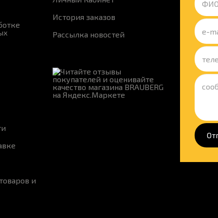
История заказов
ботке
ых
Рассылка новостей
ти
От
авке
товаров и