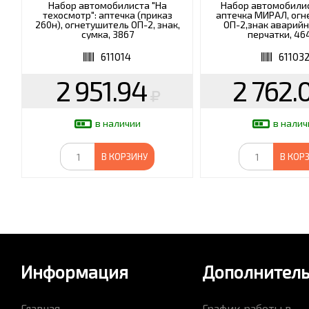
Набор автомобилиста "На
Набор автомобили
техосмотр": аптечка (приказ
аптечка МИРАЛ, ог
260н), огнетушитель ОП-2, знак,
ОП-2,знак аварийн
сумка, 3867
перчатки, 46
611014
61103
2 951.94
2 762.
в наличии
в налич
В КОРЗИНУ
В КОР
Информация
Дополнител
Главная
График работы в