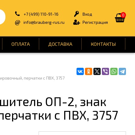
+7 (499) 110-91-16
Вход
0
info@brauberg-rus.ru
Регистрация
ОПЛАТА
ДОСТАВКА
КОНТАКТЫ
ИЯ
БЫТОВАЯ ТЕХНИКА
ировочный, перчатки с ПВХ, 3757
ДЛЯ ТУАЛЕТНЫХ КОМНАТ
ОНТ
КАНЦТОВАРЫ
шитель ОП-2, знак
ОФИС
перчатки с ПВХ, 3757
СПОРТ И ОТДЫХ
НЫ
УПАКОВКА