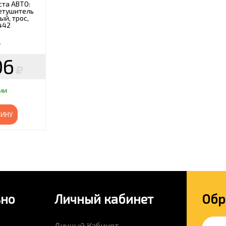
ста АВТО:
нетушитель
ый, трос,
442
2
06
ии
ЗИНУ
ьно
Личный кабинет
Обр
Личный Кабинет