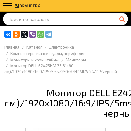
Главная
Каталог
Электроника
Компьютеры и аксессуары, периферия
Мониторы и кронштейны
Мониторы
Монитор DELL E2425HM 23.8" (60
см)/1920x1080/16:9/IPS/5ms/250cd/HDMI/VGA/DP/черный
Монитор DELL E242
см)/1920x1080/16:9/IPS/5
черн