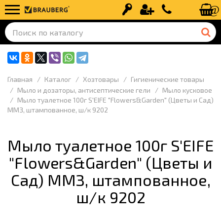
Вход
Регистрация
+7 (499) 110-
Главная
Каталог
Хозтовары
Гигиенические товары
Мыло и дозаторы, антисептические гели
Мыло кусковое
Мыло туалетное 100г S'EIFE "Flowers&Garden" (Цветы и Сад)
ММЗ, штампованное, ш/к 9202
Мыло туалетное 100г S'EIFE
"Flowers&Garden" (Цветы и
Сад) ММЗ, штампованное,
ш/к 9202