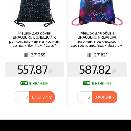
Мешок для обуви
Мешок для обуви
BRAUBERG БОЛЬШОЙ, с
BRAUBERG PREMIUM,
ручкой, карман на молнии,
карман, подкладка,
сетка, 49х41 см, "Cats",
светоотражайка, 43х33 см,
271059
"Neon cat", 271621
271059
271621
557.87
587.82
в наличии
в наличии
В КОРЗИНУ
В КОРЗИНУ