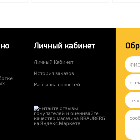
ьно
Личный кабинет
Обр
Личный Кабинет
История заказов
ботке
ых
Рассылка новостей