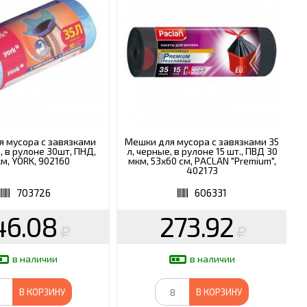
 мусора с завязками
Мешки для мусора с завязками 35
, в рулоне 30шт, ПНД,
л, черные, в рулоне 15 шт., ПВД 30
м, YORK, 902160
мкм, 53х60 см, PACLAN "Premium",
402173
703726
606331
46.08
273.92
в наличии
в наличии
В КОРЗИНУ
В КОРЗИНУ