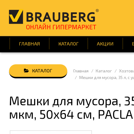
ОНЛАЙН ГИПЕРМАРКЕТ
ГЛАВНАЯ
КАТАЛОГ
АКЦИИ
Главная
Каталог
Хозтов
АВТОТОВАРЫ
БУМАГ
Мешки для мусора, 35 л, с у
ВСЁ ДЛЯ КЛИНИНГА
ДЕМОО
ДОМ И САД
ИГРЫ 
Мешки для мусора, 35 
КНИГИ
КРАСОТ
мкм, 50х64 см, PACLA
ПОДАРКИ И ПРАЗДНИК
ПОСУД
СРЕДСТВА ИНДИВИД. ЗАЩИТЫ
ТЕХНИ