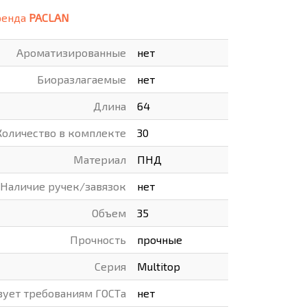
ренда
PACLAN
ВАРЫ
ХУДОЖНИКАМ
Ароматизированные
нет
РОТОВАРЫ И ОСВЕЩЕНИЕ
Биоразлагаемые
нет
Длина
64
Количество в комплекте
30
Материал
ПНД
Наличие ручек/завязок
нет
Объем
35
Прочность
прочные
Серия
Multitop
вует требованиям ГОСТа
нет