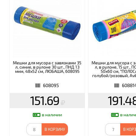
Мешки для мусора с завязками 35
Мешки для мусора с з
л, синие, в рулоне 30 шт., ПНД 13
л, в рулоне, 15 шт., 
мкм, 48х52 см, ЛЮБАША, 608095
50х60 см, "ПОЛОС
голубой/розовый, Avi
608095
60881
151.69
191.4
в наличии
в налич
В КОРЗИНУ
В КОР