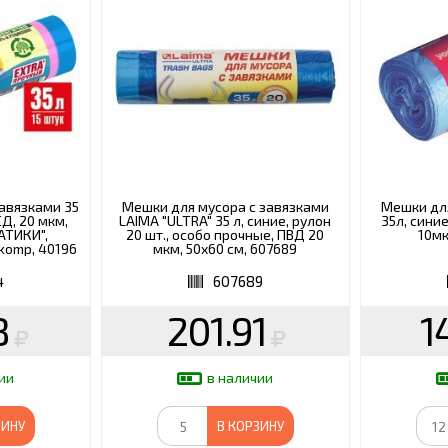
авязками 35
Мешки для мусора с завязками
Мешки для
ПСД, 20 мкм,
LAIMA "ULTRA" 35 л, синие, рулон
35л, синие
АТИКИ",
20 шт., особо прочные, ПВД 20
10мк
komp, 40196
мкм, 50х60 см, 607689
4
607689
8
201.91
1
ии
в наличии
ЗИНУ
В КОРЗИНУ