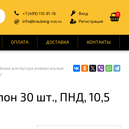
+7 (499) 110-91-16
Вход
0
info@brauberg-rus.ru
Регистрация
ОПЛАТА
ДОСТАВКА
КОНТАКТЫ
ешки для мусора универсальные
ИЯ
БЫТОВАЯ ТЕХНИКА
p"
ДЛЯ ТУАЛЕТНЫХ КОМНАТ
ОНТ
КАНЦТОВАРЫ
он 30 шт., ПНД, 10,5
ОФИС
СПОРТ И ОТДЫХ
НЫ
УПАКОВКА