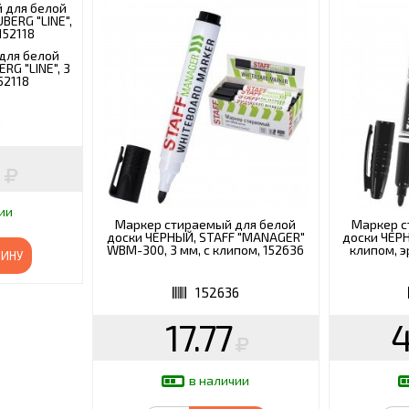
для белой
RG "LINE", 3
52118
8
ии
Маркер стираемый для белой
Маркер с
доски ЧЕРНЫЙ, STAFF "MANAGER"
доски ЧЕРН
WBM-300, 3 мм, с клипом, 152636
клипом, э
ЗИНУ
152636
17.77
4
в наличии