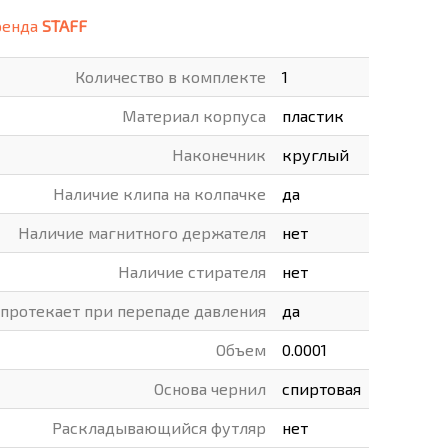
ренда
STAFF
ВАРЫ
ХУДОЖНИКАМ
Количество в комплекте
1
РОТОВАРЫ И ОСВЕЩЕНИЕ
Материал корпуса
пластик
Наконечник
круглый
Наличие клипа на колпачке
да
Наличие магнитного держателя
нет
Наличие стирателя
нет
 протекает при перепаде давления
да
Объем
0.0001
Основа чернил
спиртовая
Раскладывающийся футляр
нет