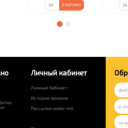
В КОРЗИНУ
ьно
Личный кабинет
Обр
Личный Кабинет
История заказов
ботке
ых
Рассылка новостей