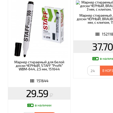
Маркер стираемый 
доски ЧЕРНЫЙ, BRAUBE
мм, с клипом, 1
15211
37.70
в налич
Маркер стираемый для белой
доски ЧЕРНЫЙ, STAFF "Profit"
WBM-644, 2,5 мм, 151644
В КОР
151644
29.59
в наличии