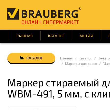
ОНЛАЙН ГИПЕРМАРКЕТ
ГЛАВНАЯ
КАТАЛОГ
АКЦИИ
Главная
Каталог
Канцто
АВТОТОВАРЫ
БУМАГ
Маркеры для досок
Марк
ВСЁ ДЛЯ КЛИНИНГА
ДЕМОО
ДОМ И САД
ИГРЫ 
Маркер стираемый дл
КНИГИ
КРАСОТ
WBM-491, 5 мм, с кли
ПОДАРКИ И ПРАЗДНИК
ПОСУД
СРЕДСТВА ИНДИВИД. ЗАЩИТЫ
ТЕХНИ