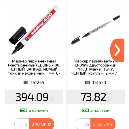
›
Маркер перманентный
Маркер перманентный
(нестираемый) EDDING 400,
CROWN двусторонний
ЧЕРНЫЙ, ЗАПРАВЛЯЕМЫЙ,
"Multi Marker Twin",
тонкий наконечник, 1 мм, E-
ЧЕРНЫЙ, круглый, 2 мм / 1
400/1
мм, P-800W
151264
151553
394.09
73.82
в наличии
в наличии
В КОРЗИНУ
В КОРЗИНУ