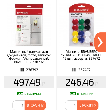
›
Магнитный карман для
Магниты BRAUBERG
документов, фото, записок,
"STANDARD" 30 мм, НАБОР
формат А4, прозрачный,
12 шт., ассорти, 237472
BRAUBERG, 236792
236792
237472
497.49
246.46
в наличии
в наличии
В КОРЗИНУ
В КОРЗИНУ