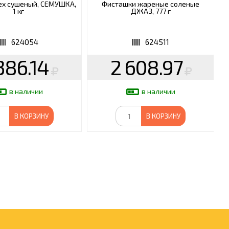
ех сушеный, СЕМУШКА,
Фисташки жареные соленые
1 кг
ДЖАЗ, 777 г
624054
624511
386.14
2 608.97
в наличии
в наличии
В КОРЗИНУ
В КОРЗИНУ