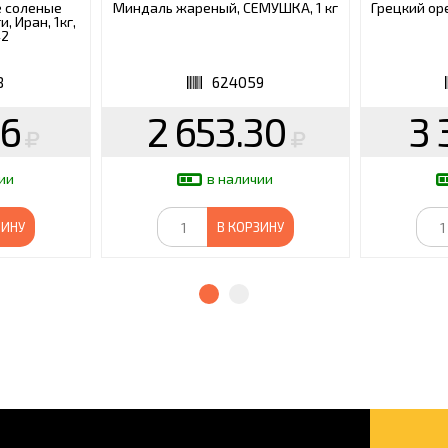
 соленые
Миндаль жареный, СЕМУШКА, 1 кг
Грецкий ор
, Иран, 1кг,
42
8
624059
16
2 653.30
3 
ии
в наличии
ЗИНУ
В КОРЗИНУ