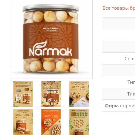
(СИЗ)
Все товары б
ХОББИ И ТВОРЧЕСТВО
ХОЗТО
ЭЛЕКТРОНИКА
ЭЛЕКТ
Сро
Ти
Ти
Фирма-прои