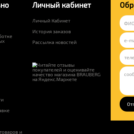
ьно
Личный кабинет
Обр
Личный Кабинет
История заказов
ботке
ых
Рассылка новостей
ти
От
авке
товаров и