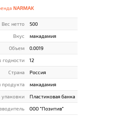
ренда
NARMAK
ВАРЫ
ХУДОЖНИКАМ
Вес нетто
500
РОТОВАРЫ И ОСВЕЩЕНИЕ
Вкус
макадамия
Объем
0.0019
к годности
12
Страна
Россия
п продукта
макадамия
п упаковки
Пластиковая банка
зводитель
ООО "Позитив"