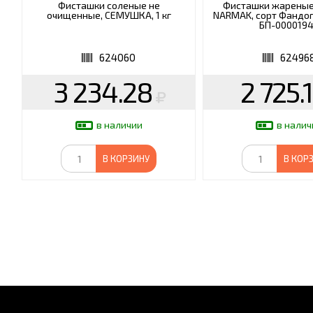
Фисташки соленые не
Фисташки жареные
очищенные, СЕМУШКА, 1 кг
NARMAK, сорт Фандоги
БП-000019
624060
62496
3 234.28
2 725.
в наличии
в налич
В КОРЗИНУ
В КОР