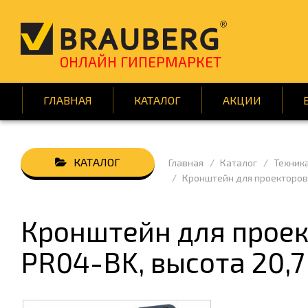
ОНЛАЙН ГИПЕРМАРКЕТ
ГЛАВНАЯ
КАТАЛОГ
АКЦИИ
Главная
Каталог
Техник
АВТОТОВАРЫ
БУМАГ
Кронштейн для проекторов 
ВСЁ ДЛЯ КЛИНИНГА
ДЕМОО
ДОМ И САД
ИГРЫ 
Кронштейн для прое
КНИГИ
КРАСОТ
PR04-BK, высота 20,7 
ПОДАРКИ И ПРАЗДНИК
ПОСУД
СРЕДСТВА ИНДИВИД. ЗАЩИТЫ
ТЕХНИ