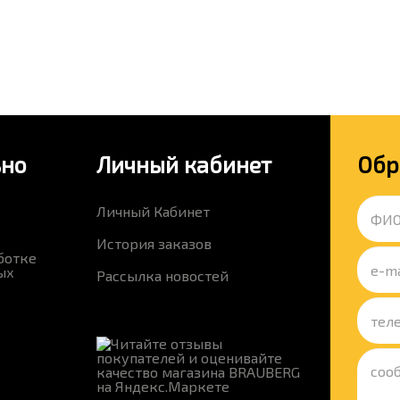
ьно
Личный кабинет
Обр
Личный Кабинет
История заказов
ботке
ых
Рассылка новостей