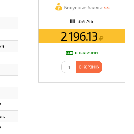
Бонусные баллы:
44
ШКОЛА
354746
2 196.13
0
59
в наличии
В КОРЗИНУ
7
аль
7