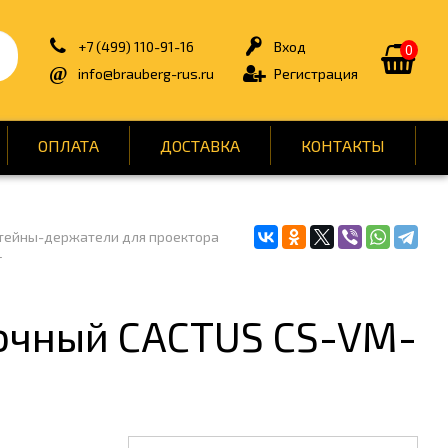
+7 (499) 110-91-16
Вход
0
info@brauberg-rus.ru
Регистрация
ОПЛАТА
ДОСТАВКА
КОНТАКТЫ
тейны-держатели для проектора
ИЯ
БЫТОВАЯ ТЕХНИКА
г
ДЛЯ ТУАЛЕТНЫХ КОМНАТ
ОНТ
КАНЦТОВАРЫ
очный CACTUS CS-VM-
ОФИС
СПОРТ И ОТДЫХ
НЫ
УПАКОВКА