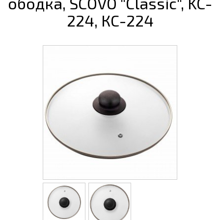
ободка, SCOVO "Classic", KC-
224, КС-224