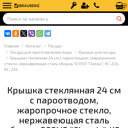
Вход
Регистрация
+7 (499) 110-
Главная
Каталог
Посуда
Посуда для приготовления пищи
Крышки для посуды
Крышка стеклянная 24 см с пароотводом, жаропрочное
стекло, нержавеющая сталь ободка, SCOVO "Classic", KC-224,
КС-224
Крышка стеклянная 24 см
с пароотводом,
жаропрочное стекло,
нержавеющая сталь