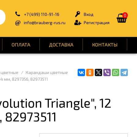
+7 (499) 110-91-16
Вход
0
info@brauberg-rus.ru
Регистрация
ОПЛАТА
ДОСТАВКА
КОНТАКТЫ
 цветные
Карандаши цветные
ИЯ
БЫТОВАЯ ТЕХНИКА
4 мм, 8297356, 82973511
ДЛЯ ТУАЛЕТНЫХ КОМНАТ
ОНТ
КАНЦТОВАРЫ
ution Triangle", 12
ОФИС
, 82973511
СПОРТ И ОТДЫХ
НЫ
УПАКОВКА