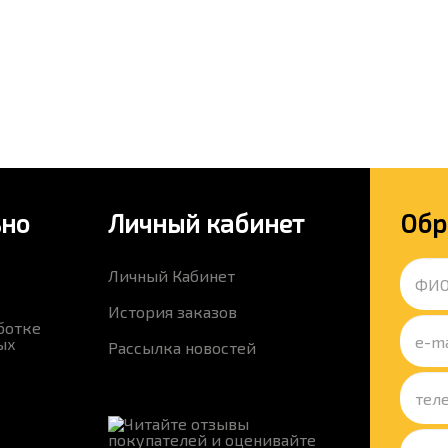
ьно
Личный кабинет
Обр
Личный Кабинет
История заказов
ботке
ых
Рассылка новостей