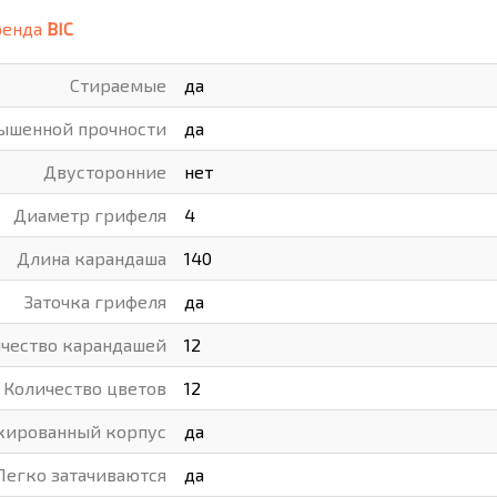
ренда
BIC
ВАРЫ
ХУДОЖНИКАМ
Cтираемые
да
РОТОВАРЫ И ОСВЕЩЕНИЕ
ышенной прочности
да
Двусторонние
нет
Диаметр грифеля
4
Длина карандаша
140
Заточка грифеля
да
чество карандашей
12
Количество цветов
12
кированный корпус
да
Легко затачиваются
да