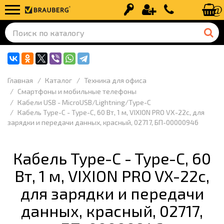
Вход
Регистрация
+7 (499) 110-
Главная
Каталог
Техника для офиса
Смартфоны и мобильные телефоны
Кабели USB - MicroUSB/Lightning/Type-C
Кабель Type-C - Type-C, 60 Вт, 1 м, VIXION PRO VX-22c, для
зарядки и передачи данных, красный, 02717, БП-00000946
Кабель Type-C - Type-C, 60
Вт, 1 м, VIXION PRO VX-22c,
для зарядки и передачи
данных, красный, 02717,