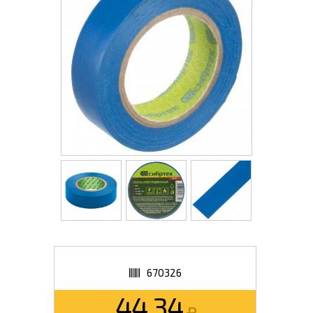
670326
44.34