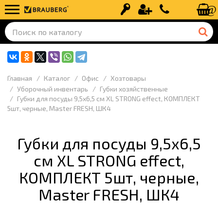
Вход
Регистрация
+7 (499) 110-
Главная
Каталог
Офис
Хозтовары
Уборочный инвентарь
Губки хозяйственные
Губки для посуды 9,5х6,5 см XL STRONG effect, КОМПЛЕКТ
5шт, черные, Master FRESH, ШК4
Губки для посуды 9,5х6,5
см XL STRONG effect,
КОМПЛЕКТ 5шт, черные,
Master FRESH, ШК4