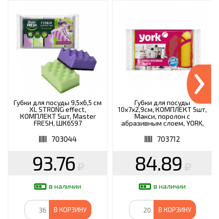
›
Губки для посуды 9,5х6,5 см
Губки для посуды
XL STRONG effect,
10х7х2,9см, КОМПЛЕКТ 5шт,
КОМПЛЕКТ 5шт, Master
Макси, поролон с
FRESH, ШК6597
абразивным слоем, YORK,
0, 30040
703044
703712
93.76
84.89
в наличии
в наличии
В КОРЗИНУ
В КОРЗИНУ